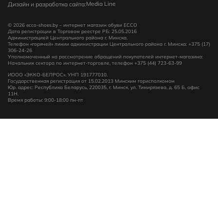
Media Line
Дизайн и разработка сайта:
© 2026 ecco-shoes.by – интернет магазин обуви ECCO
Дата регистрации в Торговом реестре РБ: 25.05.2016
Администрацией Центрального района г. Минска.
Телефон «горячей» линии администрации Центрального района г. Минска: +375 (17)
306-24-26
Уполномоченный на рассмотрение обращений покупателей интернет-магазина:
Начальник сектора по интернет-торговле, телефон +375 (44) 723-63-99
ИООО «ЭККО-БЕЛРОС». УНП 191777010.
Государственная регистрация от 15.02.2013 Минским горисполкомом
Юр. адрес: Республика Беларусь, 220035, г. Минск, ул. Тимирязева, д. 65 Б, офис
11Н.
Время работы: 9:00-18:00 пн-пт