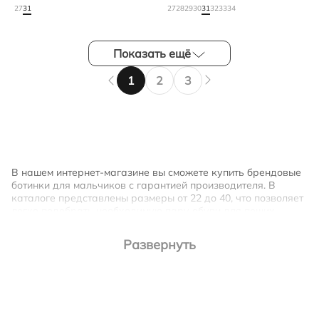
27
31
27
28
29
30
31
32
33
34
Показать ещё
1
2
3
В нашем интернет-магазине вы сможете купить брендовые
ботинки для мальчиков с гарантией производителя. В
каталоге представлены размеры от 22 до 40, что позволяет
легко подобрать необходимую пару обуви для пеших
прогулок, активного отдыха или игр.
Ваш мальчик может и сам заняться выбором обуви –
ассортимент порадует его разнообразием цветовых
решений, стилем и красивыми формами. А родители при
этом останутся довольны высоким качеством и
безопасностью.
Дизайн и материалы