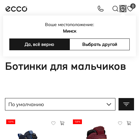
0
Ваше местоположение:
Интернет-магазин обуви, сумок, аксессуаров ECCO в
Минск
Беларуси
Каталог
Да, всё верно
Детская обувь
Обувь для мальчиков
Выбрать другой
Ботинки для мальчиков
Ботинки для мальчиков
По умолчанию
-59%
-58%