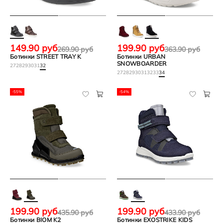
149.90 руб
199.90 руб
269.90 руб
363.90 руб
Ботинки STREET TRAY K
Ботинки URBAN
SNOWBOARDER
27
28
29
30
31
32
27
28
29
30
31
32
33
34
-55%
-54%
199.90 руб
199.90 руб
435.90 руб
433.90 руб
Ботинки BIOM K2
Ботинки EXOSTRIKE KIDS