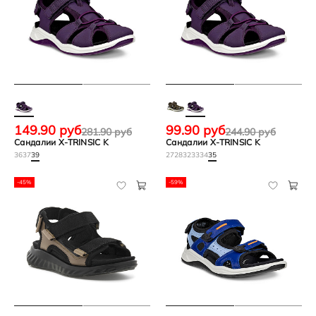
149.90 руб
99.90 руб
281.90 руб
244.90 руб
Сандалии X-TRINSIC K
Сандалии X-TRINSIC K
36
37
39
27
28
32
33
34
35
-45%
-59%