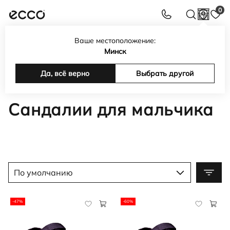
0
Ваше местоположение:
Интернет-магазин обуви, сумок, аксессуаров ECCO в
Минск
Беларуси
Каталог
Да, всё верно
Детская обувь
Обувь для мальчиков
Выбрать другой
Сандалии для мальчика
Сандалии для мальчика
По умолчанию
-47%
-60%