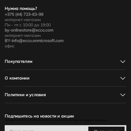
Нужна помощь?
+375 (44) 723-63-99
интернет-магазин
Пн - пт с 10:00 до 19:00
by-onlinestore@ecco.com
интернет-магазин
BY-info@ecco.onmicrosoft.com
офис
Покупателям
Адреса магазинов
Доставка и оплата
О компании
Акции
Соответствие размеров
О нас
Как отличить подделку
Новости и события
Политики и условия
Как оформить заказ
Контакты
Обмен и возврат. Гарантийный срок
Оферта
Политика в отношении обработки персональных данных
Бонусная программа
Подпишитесь на новости и акции
Оставьте почту, чтобы получать самые инетресные и свежие новости
Политика видеонаблюдения
Политика в отношении обработки персональных данных