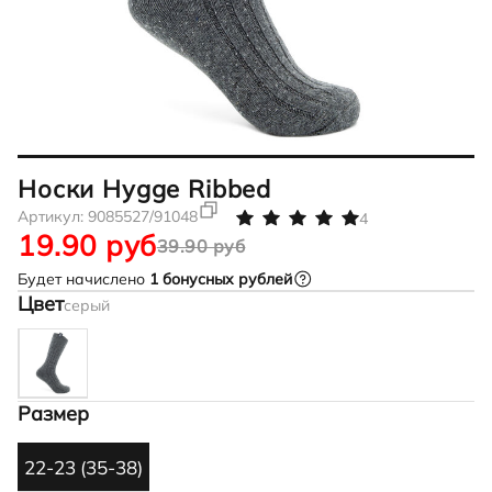
Носки Hygge Ribbed
Артикул:
9085527/91048
4
19.90 руб
39.90 руб
Будет начислено
1
бонусных рублей
Цвет
серый
Размер
22-23 (35-38)