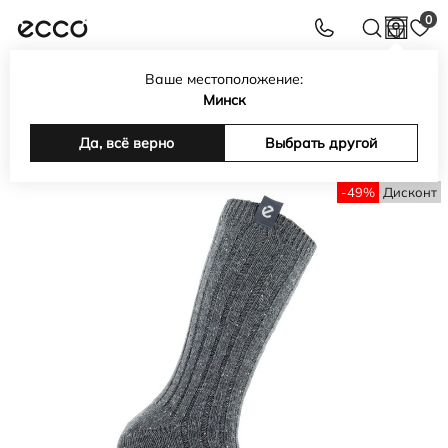
0
Ваше местоположение:
Интернет-магазин обуви, сумок, аксессуаров ECCO в
Минск
Беларуси
Каталог
Да, всё верно
Аксессуары
Носки
Носки Hygge Ribbed
Выбрать другой
-49%
Дисконт