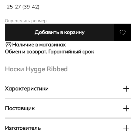
25-27 (39-42)
Определить размер
Добавить в корзину
Наличие в магазинах
Обмен и возврат. Гарантийный срок
Носки Hygge Ribbed
Характеристики
Тип
Пол
Носки
Женский
Поставщик
Иностранное общество с ограниченной
Сезон
Модельный ряд
ответственностью "ЭККО-БЕЛРОС" Адрес: 220035, г.
Зима
Изготовитель
Hygge Ribbed
Минск, Центральный район, ул. Тимирязева, д. 65 Б,