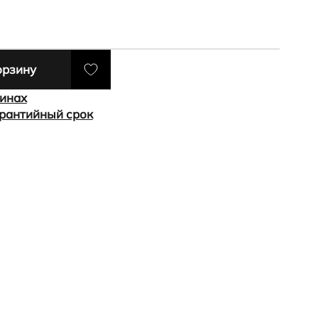
орзину
зинах
арантийный срок