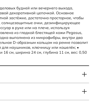
еловых будней или вечернего выхода,
овой декоративной цепочкой. Основное
тной застёжке, достаточно просторное, чтобы
н, солнцезащитные очки, дезинфицирующее
ессуар в руке или на плече, используя
товлена из гладкой блестящей кожи Pegasus,
адка выполнена из микрофибры, внутри два
ельное D-образным кольцом на ремне позволит
 для наушников, ключницу или кошелёк; •
16 см, ширина 24 см, глубина 11 см, вес: 0,50
Сезон
Всесезон
Гарантийный срок
тью "ЭККО-БЕЛРОС" Адрес: 220035, г. Минск,