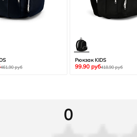
IDS
Рюкзак KIDS
б
99.90 руб
461.90 руб
418.90 руб
0