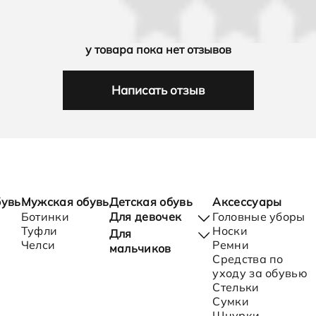
у товара пока нет отзывов
Написать отзыв
бувь
Мужская обувь
Детская обувь
Аксессуары
Ботинки
Для девочек
Головные уборы
Туфли
Носки
Для
Челси
Ремни
Балетки
мальчиков
Средства по
Ботинки
уходу за обувью
Кеды
Ботинки
Стельки
Кроссовки
Кеды
Сумки
Сандалии
Кроссовки
Шнурки
Сапоги