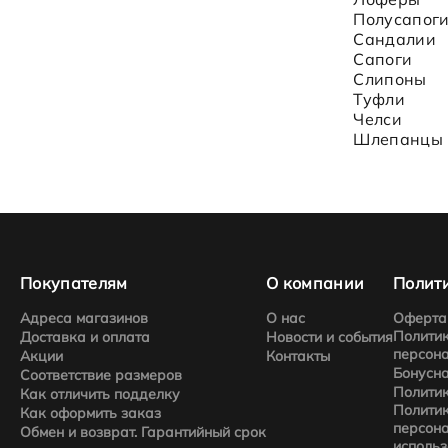
Полусапог
Сандалии
Сапоги
Слипоны
Туфли
Челси
Шлепанцы
Покупателям
О компании
Полити
Адреса магазинов
О нас
Оферта
Политик
Доставка и оплата
Новости и события
персон
Акции
Контакты
Бонусн
Соответствие размеров
Полити
Как отличить подделку
Политик
Как оформить заказ
персон
Обмен и возврат. Гарантийный срок
использ