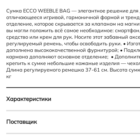
Сумка ECCO WEEBLE BAG — элегантное решение для д
отличающееся игривой, гармоничной формой и тренд
отделение, которое скрывается за клапаном на магни
вы могли положить всё самое необходимое: смартфо
средство или крем для рук. Носите этот забавный акс
регулируемый ремень, чтобы освободить руки. • Изго
дополнена высококачественной фурнитурой; • Подкл
кармана дополняют основное отделение; • Дополнит
крепить к сумке небольшие кожаные изделия — чехол
Длина регулируемого ремешка 37-61 см. Высота сумки 
кг
Характеристики
Тип
Пол
Сумка кросс-боди
Женский
Поставщик
Материал
Модельный ряд
Иностранное общество с ограниченной ответственнос