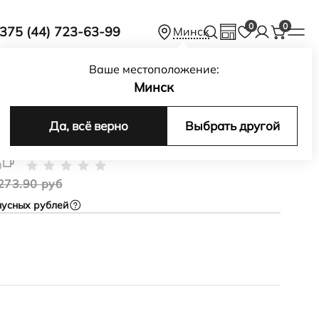
0
0
375 (44) 723-63-99
Минск
Ваше местоположение:
Минск
Да, всё верно
Выбрать другой
сс-боди Weeble Bag
0
273.90 руб
усных рублей