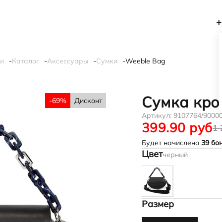
+
си
Каталог
Аксессуары
Сумки
Weeble Bag
Сумка кро
-69%
Дисконт
Артикул:
9107764/9000
399.90 руб
1 
Будет начислено
39
бон
Цвет
черный
Размер