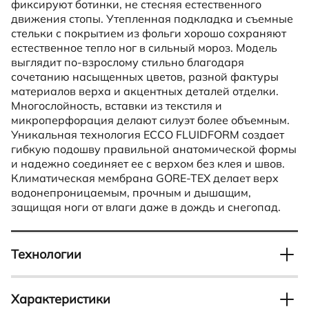
фиксируют ботинки, не стесняя естественного
движения стопы. Утепленная подкладка и съемные
стельки с покрытием из фольги хорошо сохраняют
естественное тепло ног в сильный мороз. Модель
выглядит по-взрослому стильно благодаря
сочетанию насыщенных цветов, разной фактуры
материалов верха и акцентных деталей отделки.
Многослойность, вставки из текстиля и
микроперфорация делают силуэт более объемным.
Уникальная технология ECCO FLUIDFORM создает
гибкую подошву правильной анатомической формы
и надежно соединяет ее с верхом без клея и швов.
Климатическая мембрана GORE-TEX делает верх
водонепроницаемым, прочным и дышащим,
защищая ноги от влаги даже в дождь и снегопад.
Технологии
FLUIDFORM
Характеристики
Отвечает за прочное и герметичное соединение