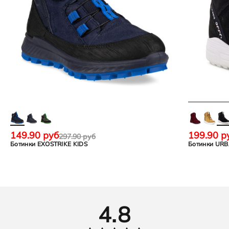
Страна бренда
Дания
149.90 руб
199.90 р
297.90 руб
Ботинки EXOSTRIKE KIDS
Ботинки UR
4.8