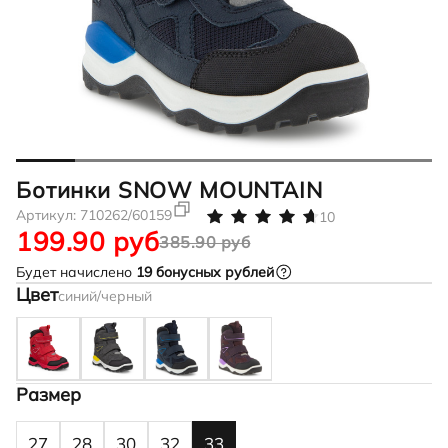
Ботинки SNOW MOUNTAIN
Артикул:
710262/60159
10
199.90 руб
385.90 руб
Будет начислено
19
бонусных рублей
Цвет
синий/черный
Размер
27
28
30
32
33