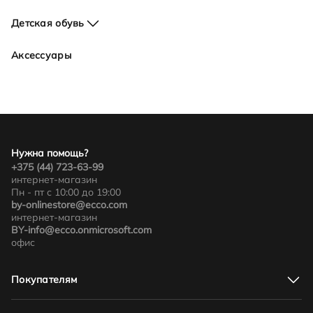
Детская обувь
Для девочек
Аксессуары
Для мальчиков
Нужна помощь?
+375 (44) 723-63-99
интернет-магазин
Пн - пт с 10:00 до 19:00
by-onlinestore@ecco.com
интернет-магазин
BY-info@ecco.onmicrosoft.com
офис
Покупателям
Адреса магазинов