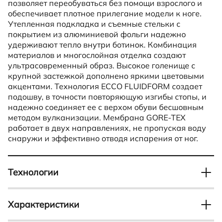
позволяет переобуваться без помощи взрослого и
обеспечивает плотное прилегание модели к ноге.
Утепленная подкладка и съемные стельки с
покрытием из алюминиевой фольги надежно
удерживают тепло внутри ботинок. Комбинация
материалов и многослойная отделка создают
ультрасовременный образ. Высокое голенище с
крупной застежкой дополнено яркими цветовыми
акцентами. Технология ECCO FLUIDFORM создает
подошву, в точности повторяющую изгибы стопы, и
надежно соединяет ее с верхом обуви бесшовным
методом вулканизации. Мембрана GORE-TEX
работает в двух направлениях, не пропуская воду
снаружи и эффективно отводя испарения от ног.
Технологии
FLUIDFORM
Характеристики
Отвечает за прочное и герметичное соединение
верха с подошвой, а также создает удобную