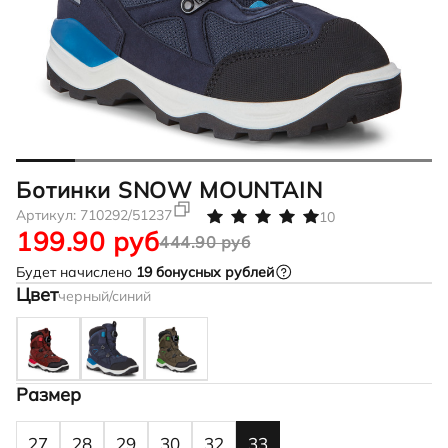
Ботинки SNOW MOUNTAIN
Артикул:
710292/51237
10
199.90 руб
444.90 руб
Будет начислено
19
бонусных рублей
Цвет
черный/синий
Размер
27
28
29
30
32
33