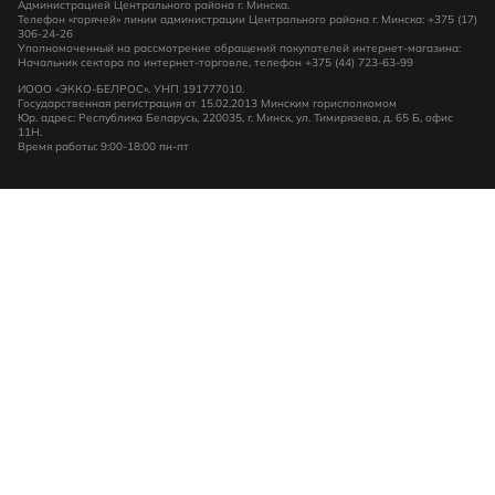
Администрацией Центрального района г. Минска.
Телефон «горячей» линии администрации Центрального района г. Минска: +375 (17)
306-24-26
Уполномоченный на рассмотрение обращений покупателей интернет-магазина:
Начальник сектора по интернет-торговле, телефон +375 (44) 723-63-99
ИООО «ЭККО-БЕЛРОС». УНП 191777010.
Государственная регистрация от 15.02.2013 Минским горисполкомом
Юр. адрес: Республика Беларусь, 220035, г. Минск, ул. Тимирязева, д. 65 Б, офис
11Н.
Время работы: 9:00-18:00 пн-пт