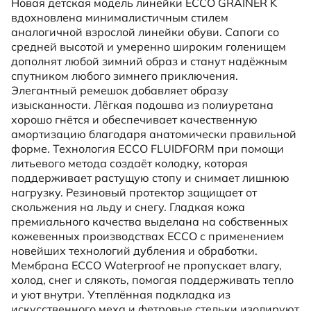
Новая детская модель линейки ECCO GRAINER K
вдохновлена минималистичным стилем
аналогичной взрослой линейки обуви. Сапоги со
средней высотой и умеренно широким голенищем
дополнят любой зимний образ и станут надёжным
спутником любого зимнего приключения.
Элегантный ремешок добавляет образу
изысканности. Лёгкая подошва из полиуретана
хорошо гнётся и обеспечивает качественную
амортизацию благодаря анатомически правильной
форме. Технология ECCO FLUIDFORM при помощи
литьевого метода создаёт колодку, которая
поддерживает растущую стопу и снимает лишнюю
нагрузку. Резиновый протектор защищает от
скольжения на льду и снегу. Гладкая кожа
премиального качества выделана на собственных
кожевенных производствах ECCO с применением
новейших технологий дубления и обработки.
Мембрана ECCO Waterproof не пропускает влагу,
холод, снег и слякоть, помогая поддерживать тепло
и уют внутри. Утеплённая подкладка из
искусственного меха и фетровые стельки изолируют