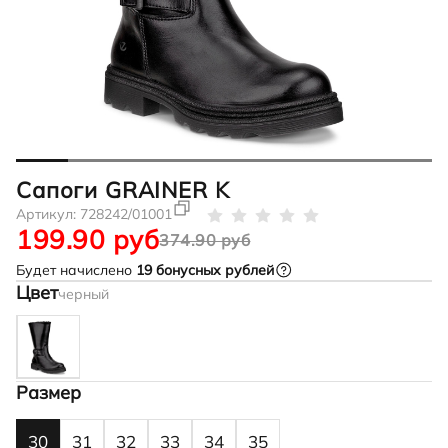
Сапоги GRAINER K
Артикул:
728242/01001
199.90 руб
374.90 руб
Будет начислено
19
бонусных рублей
Цвет
черный
Размер
30
31
32
33
34
35