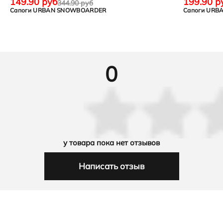
149.90 руб
199.90 р
344.90 руб
Сапоги URBAN SNOWBOARDER
Сапоги UR
0
у товара пока нет отзывов
Написать отзыв