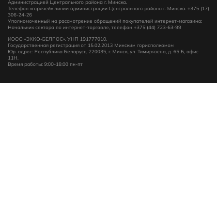
Администрацией Центрального района г. Минска.
Телефон «горячей» линии администрации Центрального района г. Минска: +375 (17)
306-24-26
Уполномоченный на рассмотрение обращений покупателей интернет-магазина:
Начальник сектора по интернет-торговле, телефон +375 (44) 723-63-99
ИООО «ЭККО-БЕЛРОС». УНП 191777010.
Государственная регистрация от 15.02.2013 Минским горисполкомом
Юр. адрес: Республика Беларусь, 220035, г. Минск, ул. Тимирязева, д. 65 Б, офис
11Н.
Время работы: 9:00-18:00 пн-пт