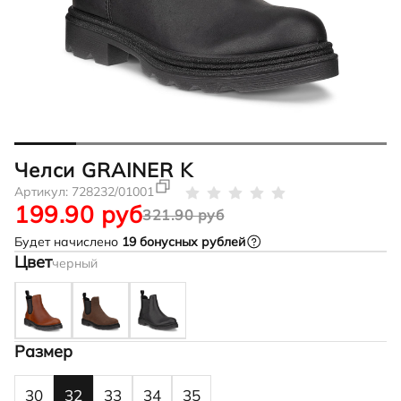
Челси GRAINER K
Артикул:
728232/01001
199.90 руб
321.90 руб
Будет начислено
19
бонусных рублей
Цвет
черный
Размер
30
32
33
34
35