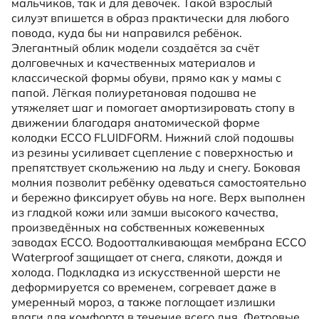
мальчиков, так и для девочек. Такой взрослый
силуэт впишется в образ практически для любого
повода, куда бы ни направился ребёнок.
Элегантный облик модели создаётся за счёт
долговечных и качественных материалов и
классической формы обуви, прямо как у мамы с
папой. Лёгкая полиуретановая подошва не
утяжеляет шаг и помогает амортизировать стопу в
движении благодаря анатомической форме
колодки ECCO FLUIDFORM. Нижний слой подошвы
из резины усиливает сцепление с поверхностью и
препятствует скольжению на льду и снегу. Боковая
молния позволит ребёнку одеваться самостоятельно
и бережно фиксирует обувь на ноге. Верх выполнен
из гладкой кожи или замши высокого качества,
произведённых на собственных кожевенных
заводах ECCO. Водоотталкивающая мембрана ECCO
Waterproof защищает от снега, слякоти, дождя и
холода. Подкладка из искусственной шерсти не
деформируется со временем, согревает даже в
умеренный мороз, а также поглощает излишки
влаги для комфорта в течение всего дня. Фетровые