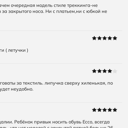
ачем очередная модель стиле треккинга-не
 за закрытого носа. Ни с платьем,ни с юбкой не
 ( летучки )
говаты за текстиль. липучка сверху хиленькая, по
будет неудобно.
алии. Ребёнок привык носить обувь Ecco, всегда
аль, что нет моделей с закрытой пяткой больше 26