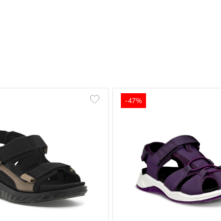
k
TPE
ивей, 5
ства
Страна бренда
Дания
-47%