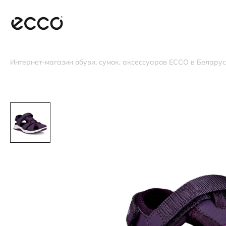
Интернет-магазин обуви, сумок, аксессуаров ECCO в Белару