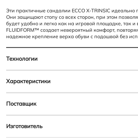
Эти практичные сандалии ECCO X-TRINSIC идеально 
Они защищают стопу со всех сторон, при этом позвол
будет удобно и легко как на игровой площадке, так и
FLUIDFORM™ создает невероятный комфорт, повторяя 
надежное крепление верха обуви с подошвой без исп
Технологии
FLUIDFORM
Характеристики
Отвечает за прочное и герметичное соединение верха
Такая обувь в точности повторяет каждый изгиб стопы
устают, а обувь не требует разнашивания и долго слу
Тип
Пол
Сандалии
Детские
Поставщик
Материал
Застежка
Иностранное общество с ограниченной ответственнос
Искусственная кожа
Липучка
Центральный район, ул. Тимирязева, д. 65 Б, офис 11
Изготовитель
Гарантийный срок
Материал подкла