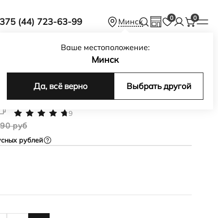
0
0
375 (44) 723-63-99
Минск
Ваше местоположение:
Минск
 для мальчика
X-TRINSIC K
Да, всё верно
Выбрать другой
X-TRINSIC K
9
.90 руб
сных рублей