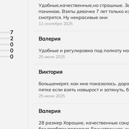
Удобные,качественные,но страшные. З
понимаю. Взяты девочке 7 лет только из
смотрятся. Ну некрасивые они
11 сентября 2025
7
2
Валерия
0
0
Удобные и регулировка под полноту ноги
0
25 июня 2025
Виктория
большемерят, как мне показалось. доро
пятке если взять навырост и затянуть, 
25 июня 2025
Валерия
28 размер Хорошие, качественные санд
без проблем подходит. Единственное, ж