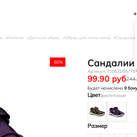
+
си
Каталог
Детская обувь
Обувь для мальчиков
Сандалии
Сандалии 
-60%
Артикул:
710632/55775
99.90 руб
244
Будет начислено
9
бону
Цвет
фиолетовый
Размер