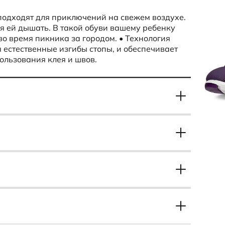
подходят для приключений на свежем воздухе.
яя ей дышать. В такой обуви вашему ребенку
 во время пикника за городом. • Технология
естественные изгибы стопы, и обеспечивает
ользования клея и швов.
 с подошвой, а также создает удобную колодку.
 и поддерживает ее. В результате ноги не
жит.
Сезон
Лето
Модельный ряд
тью "ЭККО-БЕЛРОС" Адрес: 220035, г. Минск,
X-TRINSIC K
Н
дки
Стелька