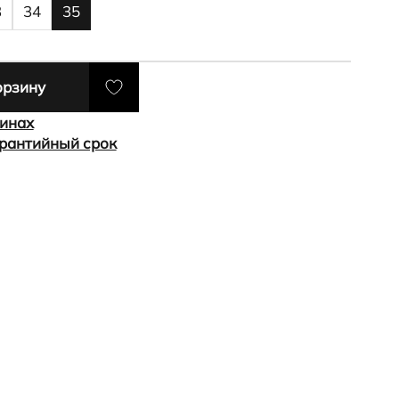
3
34
35
орзину
зинах
арантийный срок