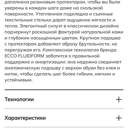
дополнена резиновым протектором, чтобы вы были
уверены в каждом шаге даже на скользкой
поверхности. Утепленная подкладка и съемные
текстильные стельки дарят ощущение мягкости и
тепла. Элегантный силуэт в классическом дизайне
подчеркнут роскошной фактурой натуральной кожи
и глубоким насыщенным цветом. Крупная подошва
с протектором добавляет образу брутальности, не
перегружая его. Комплексная технология бренда
ECCO FLUIDFORM заботится о правильной
поддержке и амортизации: она надежно соединяет
анатомическую подошву с верхом обуви без клея и
ниток, чтобы сделать шаг более гибким, мягким и
устойчивым.
Технологии
FLUIDFORM
Характеристики
Отвечает за прочное и герметичное соединение
верха с подошвой, а также создает удобную