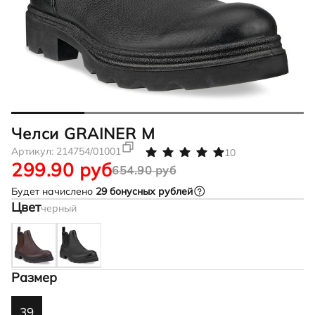
Челси GRAINER M
Артикул:
214754/01001
10
299.90 руб
654.90 руб
Будет начислено
29
бонусных рублей
Цвет
черный
Размер
39