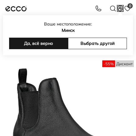
0
Ваше местоположение:
Интернет-магазин обуви, сумок, аксессуаров ECCO в
Минск
Беларуси
Каталог
Да, всё верно
Мужская обувь
Челси мужские
Выбрать другой
Челси GRAINER M
-55%
Дисконт