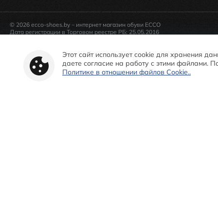
© 2026 ecco-shoes.by – интернет магазин обуви ECCO
Дата регистрации в Торговом реестре РБ: 25.05.2016
Администрацией Центрального района г. Минска.
Телефон «горячей» линии администрации Центрального района г. Минска:
Уполномоченный на рассмотрение обращений покупателей интернет-маг
Этот сайт использует cookie для хранения да
Начальник сектора по интернет-торговле, телефон +375 (44) 723-63-99
даете согласие на работу с этими файлами.
Политике в отношении файлов Cookie..