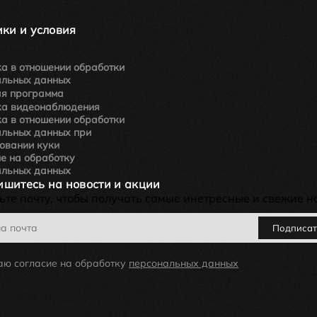
ки и условия
а в отношении обработки
альных данных
ая программа
ка видеонаблюдения
а в отношении обработки
альных данных при
овании куки
е на обработку
альных данных
шитесь на новости и акции
ьте почту, чтобы получать самые инетресные и свежие н
Подписат
аю согласие на обработку
персональных данных