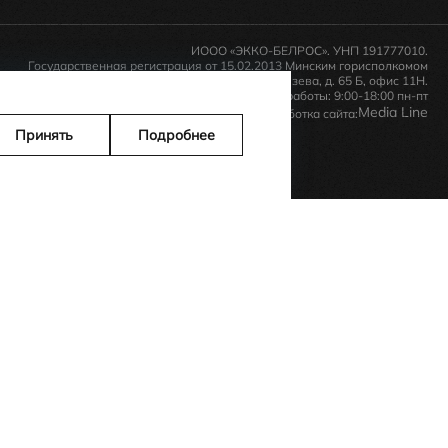
ИООО «ЭККО-БЕЛРОС». УНП 191777010.
Государственная регистрация от 15.02.2013 Минским горисполкомом
Республика Беларусь, 220035, г. Минск, ул. Тимирязева, д. 65 Б, офис 11Н.
Время работы: 9:00-18:00 пн-пт
Media Line
Дизайн и разработка сайта:
Принять
Подробнее