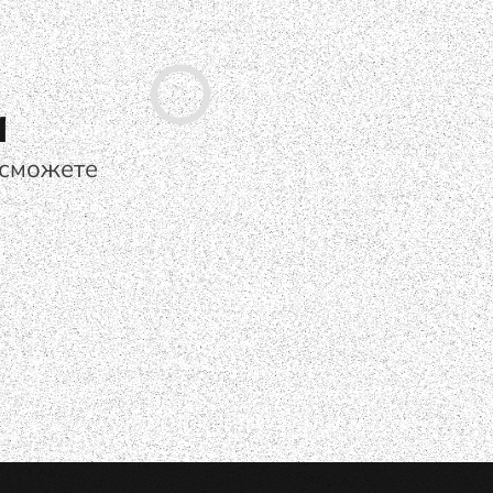
а
 сможете