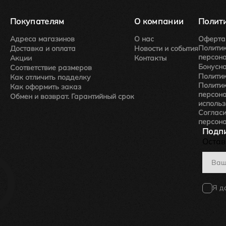
Покупателям
О компании
Полити
Адреса магазинов
О нас
Оферта
Политик
Доставка и оплата
Новости и события
персон
Акции
Контакты
Бонусн
Соответствие размеров
Полити
Как отличить подделку
Политик
Как оформить заказ
персон
Обмен и возврат. Гарантийный срок
использ
Согласи
персон
Подпи
Остав
Я д