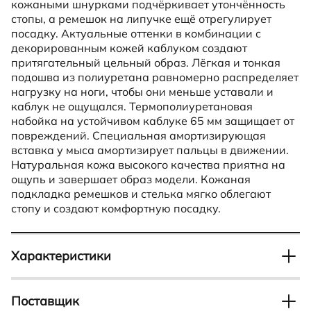
кожаными шнурками подчёркивает утончённость
стопы, а ремешок на липучке ещё отрегулирует
посадку. Актуальные оттенки в комбинации с
декорированным кожей каблуком создают
притягательный цельный образ. Лёгкая и тонкая
подошва из полиуретана равномерно распределяет
нагрузку на ноги, чтобы они меньше уставали и
каблук не ощущался. Термополиуретановая
набойка на устойчивом каблуке 65 мм защищает от
повреждений. Специальная амортизирующая
вставка у мыса амортизирует пальцы в движении.
Натуральная кожа высокого качества приятна на
ощупь и завершает образ модели. Кожаная
подкладка ремешков и стелька мягко облегают
стопу и создают комфортную посадку.
Характеристики
Тип
Пол
Босоножки
Женский
Поставщик