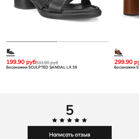
199.90 руб
299.90 р
533.90 руб
Босоножки SCULPTED SANDAL LX 35
Босоножки 
5
Написать отзыв