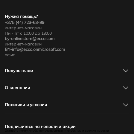
Нужна помощь?
+375 (44) 723-63-99
интернет-магазин
Пн - пт с 10:00 до 19:00
by-onlinestore@ecco.com
интернет-магазин
BY-info@ecco.onmicrosoft.com
офис
Покупателям
Адреса магазинов
Доставка и оплата
О компании
Акции
Соответствие размеров
О нас
Как отличить подделку
Новости и события
Политики и условия
Как оформить заказ
Контакты
Обмен и возврат. Гарантийный срок
Оферта
Политика в отношении обработки персональных данных
Бонусная программа
Подпишитесь на новости и акции
Оставьте почту, чтобы получать самые инетресные и свежие новости
Политика видеонаблюдения