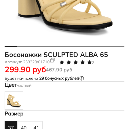
Босоножки SCULPTED ALBA 65
Артикул:
233323/01710
2
299.90 руб
467.90 руб
Будет начислено
29
бонусных рублей
Цвет
желтый
Размер
37
40
41