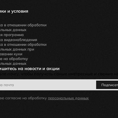
ки и условия
а в отношении обработки
альных данных
ая программа
ка видеонаблюдения
а в отношении обработки
альных данных при
овании куки
е на обработку
альных данных
шитесь на новости и акции
ьте почту, чтобы получать самые инетресные и свежие н
Подписат
аю согласие на обработку
персональных данных