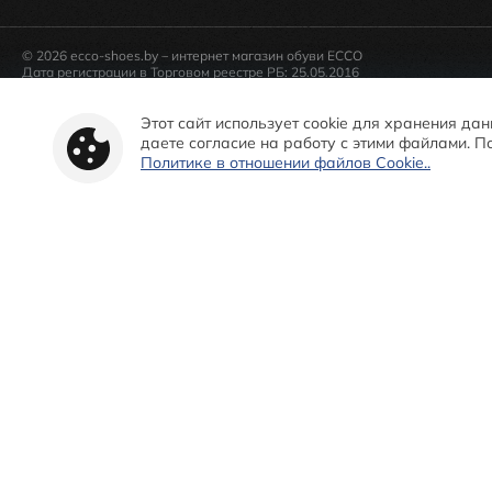
© 2026 ecco-shoes.by – интернет магазин обуви ECCO
Дата регистрации в Торговом реестре РБ: 25.05.2016
Администрацией Центрального района г. Минска.
Телефон «горячей» линии администрации Центрального района г. Минска:
Уполномоченный на рассмотрение обращений покупателей интернет-маг
Этот сайт использует cookie для хранения да
Начальник сектора по интернет-торговле, телефон +375 (44) 723-63-99
даете согласие на работу с этими файлами.
Политике в отношении файлов Cookie..