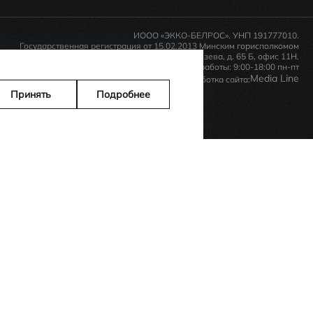
ИООО «ЭККО-БЕЛРОС». УНП 191777010.
Государственная регистрация от 15.02.2013 Минским горисполкомом
Республика Беларусь, 220035, г. Минск, ул. Тимирязева, д. 65 Б, офис 11Н.
Время работы: 9:00-18:00 пн-пт
Media Line
Дизайн и разработка сайта:
Принять
Подробнее