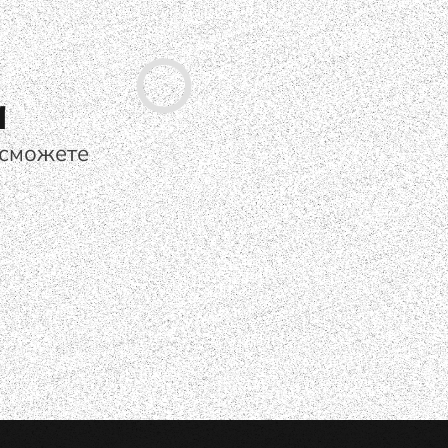
а
 сможете