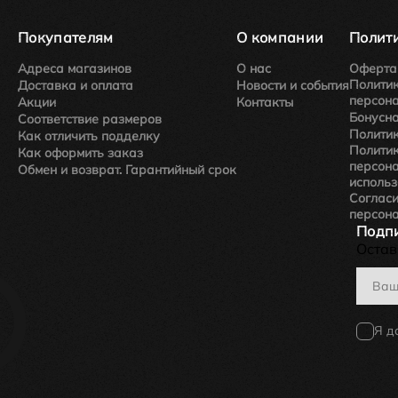
Покупателям
О компании
Полити
Адреса магазинов
О нас
Оферта
Политик
Доставка и оплата
Новости и события
персон
Акции
Контакты
Бонусн
Соответствие размеров
Полити
Как отличить подделку
Политик
Как оформить заказ
персон
Обмен и возврат. Гарантийный срок
использ
Согласи
персон
Подпи
Остав
Я д