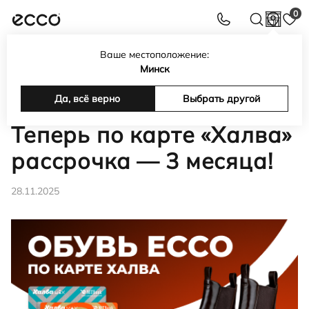
0
Ваше местоположение:
Интернет-магазин обуви, сумок, аксессуаров ECCO в
Минск
Беларуси
Новости
Да, всё верно
Теперь по карте «Халва» рассрочка — 3 месяца!
Выбрать другой
Теперь по карте «Халва»
рассрочка — 3 месяца!
28.11.2025