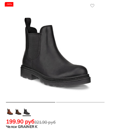
Текстиль
Полиуретан/резина
-38%
Страна производства
Страна бренда
Индонезия
Дания
199.90 руб
321.90 руб
Челси GRAINER K