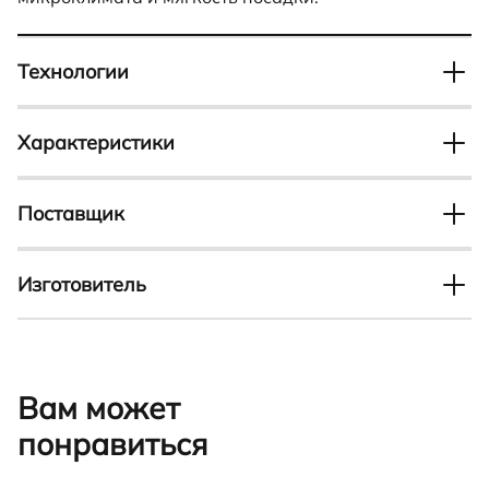
Технологии
FLUIDFORM
Характеристики
Отвечает за прочное и герметичное соединение
верха с подошвой, а также создает удобную
Тип
Пол
колодку. Такая обувь в точности повторяет каждый
Челси
Детские
Поставщик
изгиб стопы и поддерживает ее. В результате ноги
не устают, а обувь не требует разнашивания и долго
Иностранное общество с ограниченной
Сезон
Материал
служит.
ответственностью "ЭККО-БЕЛРОС" Адрес: 220035, г.
Демисезон
Изготовитель
Натуральная кожа
Минск, Центральный район, ул. Тимирязева, д. 65 Б,
офис 11Н
ECCO Sko A/S, Industrivej 5, DK-6261 Bredebro,
Застежка
Модельный ряд
Denmark
Молния
GRAINER K
ECCO Sko A/S Адрес: 6261, Дания, Бредебро,
Вам может
Гарантийный срок
Материал подкладки
Индустривей, 5
180 дней
Текстиль
понравиться
Стелька
Материал подошвы