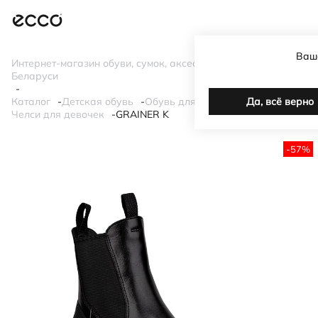
Ваш
Интернет-магазин обуви, сумок, аксессуаров ECCO в
Беларуси
Каталог
Детская обувь
Обувь для девочек
Да, всё верно
Челси для девочек
GRAINER K
-57%